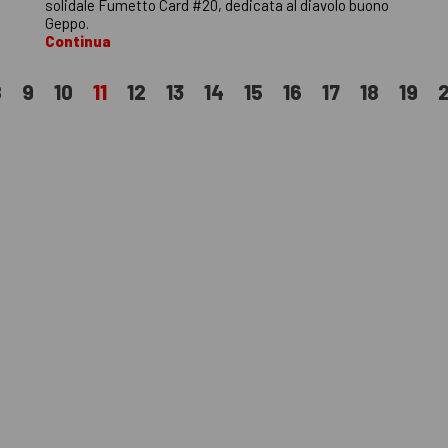
solidale Fumetto Card #20, dedicata al diavolo buono
Geppo.
Continua
8
9
10
11
12
13
14
15
16
17
18
19