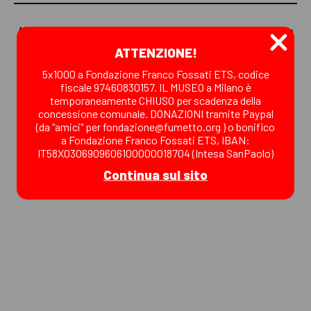
A WOW Spazio Fumetto si organizzavano
anche
fumettose feste di compleanno
, per festeggiare
ATTENZIONE!
con i tuoi amici in modo creativo, insolito e speciale in uno
5x1000 a Fondazione Franco Fossati ETS, codice
spazio suggestivo e divertente, in compagnia dei fumetti e
fiscale 97460830157. IL MUSEO a Milano è
degli eroi dell'animazione!
temporaneamente CHIUSO per scadenza della
concessione comunale. DONAZIONI tramite Paypal
Ora, a museo chiuso, NON è più possibile affittare la sala del
(da "amici" per fondazione@fumetto.org ) o bonifico
museo, organizzare un laboratorio o una visita guidata.
a Fondazione Franco Fossati ETS, IBAN:
IT58X0306909606100000018704 (Intesa SanPaolo)
Continua sul sito