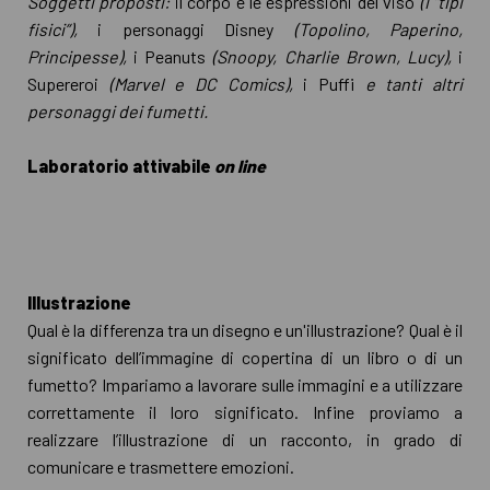
Soggetti proposti:
il corpo e le espressioni del viso
(i “tipi
fisici”),
i personaggi Disney
(Topolino, Paperino,
Principesse),
i Peanuts
(Snoopy, Charlie Brown, Lucy),
i
Supereroi
(Marvel e DC Comics),
i Puffi
e tanti altri
personaggi dei fumetti.
Laboratorio attivabile
on line
Illustrazione
Qual è la differenza tra un disegno e un'illustrazione? Qual è il
significato dell’immagine di copertina di un libro o di un
fumetto? Impariamo a lavorare sulle immagini e a utilizzare
correttamente il loro significato. Infine proviamo a
realizzare l’illustrazione di un racconto, in grado di
comunicare e trasmettere emozioni.