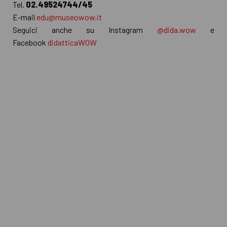
Tel.
02.49524744/45
E-mail
edu@museowow.it
Seguici anche su Instagram
@dida.wow
e
Facebook
didatticaWOW