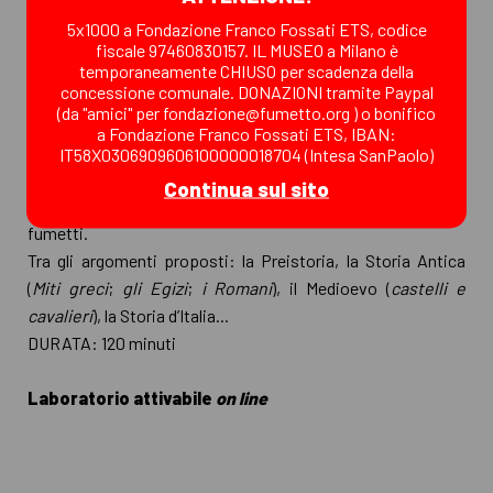
La Storia attraverso il Fumetto (da 6 anni)
5x1000 a Fondazione Franco Fossati ETS, codice
Obiettivo: promuovere lo studio e la comprensione della
fiscale 97460830157. IL MUSEO a Milano è
Storia in modo insolito e accattivante attraverso l’arte del
temporaneamente CHIUSO per scadenza della
concessione comunale. DONAZIONI tramite Paypal
Fumetto, offrendo un valido supporto all’insegnamento
(da "amici" per fondazione@fumetto.org ) o bonifico
multidisciplinare in ambito scolastico. Dopo aver mostrato
a Fondazione Franco Fossati ETS, IBAN:
come gli autori di fumetti hanno affrontato un determinato
IT58X0306909606100000018704 (Intesa SanPaolo)
argomento storico, ci dedichiamo allo studio grafico dei
Continua sul sito
personaggi e dell’ambiente per realizzare una pagina a
fumetti.
Tra gli argomenti proposti: la Preistoria, la Storia Antica
(
Miti greci
;
gli Egizi
;
i Romani
), il Medioevo (
castelli e
cavalieri
), la Storia d’Italia...
DURATA: 120 minuti
Laboratorio attivabile
on line