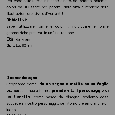
Partendo dalle forme in bianco e nero, scopriamo insieme i
colori da utilizzare per potergli dare vita e renderle delle
illustrazioni creative e divertenti!
Obbiettivi:
saper utilizzare forme e colori ; individuare le forme
geometriche presenti in un illustrazione.
Età:
dai 4 anni
Durata:
60 min
D come disegno
Scopriamo come
, da un segno a matita su un foglio
bianco,
da linee e forme
, prende vita il personaggio di
un fumetto:
come nasce dal disegno. Vediamo cosa
succede al nostro personaggio se intorno creiamo anche un
luogo...