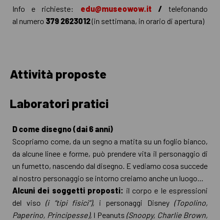
Info e richieste:
edu@museowow.it
/
telefonando
al numero
379 2623012
(in settimana, in orario di apertura)
Attività proposte
Laboratori pratici
D come disegno (dai 6 anni)
Scopriamo come, da un segno a matita su un foglio bianco,
da alcune linee e forme, può prendere vita il personaggio di
un fumetto, nascendo dal disegno. E vediamo cosa succede
al nostro personaggio se intorno creiamo anche un luogo...
Alcuni dei soggetti proposti:
il corpo e le espressioni
del viso
(i “tipi fisici”),
i personaggi Disney
(Topolino,
Paperino, Principesse),
I Peanuts
(Snoopy, Charlie Brown,