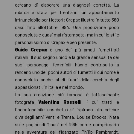
cercano di elaborare una diagnosi corretta. La
rubrica è stata per trent’anni un appuntamento
irrinunciabile per i lettori: Crepax illustra in tutto 360
casi, fino all’ottobre 1994. Una produzione poco
conosciuta e quasi mai ristampata, ma in cui lo stile
personalissimo di Crepax è ben presente.
Guido Crepax
è uno dei più amati fumettisti
italiani. Il suo segno unico e la grande sensualità dei
suoi personaggi femminili hanno contribuito a
renderlo uno dei pochi autori di fumetti il cui nome è
conosciuto anche al di fuori della cerchia degli
appassionati, in Italia e nel mondo.
La sua creazione più famosa è l’affascinante
fotografa
Valentina Rosselli
, i cui tratti e
l’inconfondibile caschetto si ispirano alla celebre
diva degli anni Venti e Trenta, Louise Brooks. Nata
sulle pagine di "linus" nel 1965 come comprimario
nelle avventure del fidanzato Philip Rembrandt,