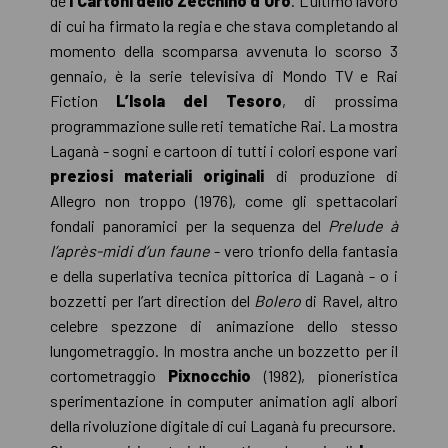
de
I Cartoni dello Zecchino d’Oro
. L’ultimo lavoro
di cui ha firmato la regia e che stava completando al
momento della scomparsa avvenuta lo scorso 3
gennaio, è la serie televisiva di Mondo TV e Rai
Fiction
L’Isola del Tesoro
, di prossima
programmazione sulle reti tematiche Rai. La mostra
Laganà - sogni e cartoon di tutti i colori espone vari
preziosi materiali originali
di produzione di
Allegro non troppo (1976), come gli spettacolari
fondali panoramici per la sequenza del
Prelude à
l’après-midi d’un faune
- vero trionfo della fantasia
e della superlativa tecnica pittorica di Laganà - o i
bozzetti per l’art direction del
Bolero
di Ravel, altro
celebre spezzone di animazione dello stesso
lungometraggio. In mostra anche un bozzetto per il
cortometraggio
Pixnocchio
(1982), pioneristica
sperimentazione in computer animation agli albori
della rivoluzione digitale di cui Laganà fu precursore.