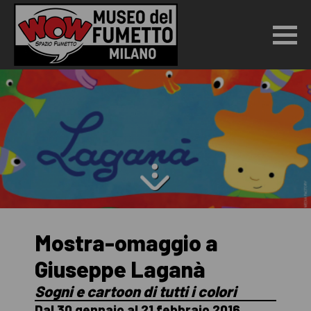
Mostra-omaggio a
Giuseppe Laganà
Sogni e cartoon di tutti i colori
Dal 30 gennaio al 21 febbraio 2016