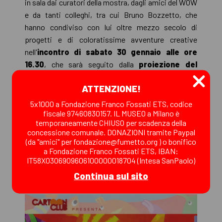
in sala dai curatori della mostra, dagli amici del WOW
e da tanti colleghi, tra cui Bruno Bozzetto, che
hanno condiviso con lui oltre mezzo secolo di
progetti e di coloratissime avventure creative
nell'
incontro di sabato 30 gennaio alle ore
16.30
, che sarà seguito dalla
proiezione del
programma retrospettivo “Il cinema
ATTENZIONE!
di animazione di Giuseppe Maurizio Laganà”
con una selezione di 2 ore del meglio dei suoi lavori
5x1000 a Fondazione Franco Fossati ETS, codice
fiscale 97460830157. IL MUSEO a Milano è
per il cinema e la Tv scelta personalmente
temporaneamente CHIUSO per scadenza della
dall’Artista scomparso insieme ai curatori della
concessione comunale. DONAZIONI tramite Paypal
mostra Federico Fiecconi e Sabrina Zanetti.
(da "amici" per fondazione@fumetto.org ) o bonifico
a Fondazione Franco Fossati ETS, IBAN:
Orari di apertura: da martedì a venerdì, ore
IT58X0306909606100000018704 (Intesa SanPaolo)
15.00-19.00; sabato e domenica, ore 15.00-
Continua sul sito
20.00. Lunedì chiuso INGRESSO LIBERO