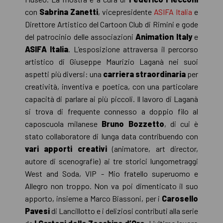
con
Sabrina Zanetti
, vicepresidente
ASIFA Italia
e
Direttore Artistico del Cartoon Club di Rimini e gode
del patrocinio delle associazioni
Animation Italy
e
ASIFA Italia
. L’esposizione attraversa il percorso
artistico di Giuseppe Maurizio Laganà nei suoi
aspetti più diversi: una
carriera straordinaria
per
creatività, inventiva e poetica, con una particolare
capacità di parlare ai più piccoli. Il lavoro di Laganà
si trova di frequente connesso a doppio filo al
caposcuola milanese
Bruno Bozzetto
, di cui è
stato collaboratore di lunga data contribuendo con
vari apporti creativi
(animatore, art director,
autore di scenografie) ai tre storici lungometraggi
West and Soda, VIP - Mio fratello superuomo e
Allegro non troppo. Non va poi dimenticato il suo
apporto, insieme a Marco Biassoni, per i
Carosello
Pavesi
di Lancillotto e i deliziosi contributi alla serie