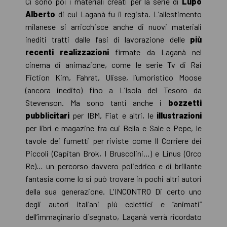
Ci sono poi i materiali creati per la serie di
Lupo
Alberto
di cui Laganà fu il regista. L’allestimento
milanese si arricchisce anche di nuovi materiali
inediti tratti dalle fasi di lavorazione delle
più
recenti realizzazioni
firmate da Laganà nel
cinema di animazione, come le serie Tv di Rai
Fiction Kim, Fahrat, Ulisse, l’umoristico Moose
(ancora inedito) fino a L’Isola del Tesoro da
Stevenson. Ma sono tanti anche i
bozzetti
pubblicitari
per IBM, Fiat e altri, le
illustrazioni
per libri e magazine fra cui Bella e Sale e Pepe, le
tavole dei fumetti per riviste come Il Corriere dei
Piccoli (Capitan Brok, I Bruscolini…) e Linus (Orco
Re)… un percorso davvero poliedrico e di brillante
fantasia come lo si può trovare in pochi altri autori
della sua generazione. L'INCONTRO Di certo uno
degli autori italiani più eclettici e “animati”
dell’immaginario disegnato, Laganà verrà ricordato