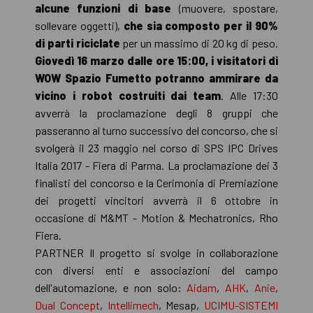
alcune funzioni di base
(muovere, spostare,
sollevare oggetti),
che sia composto per il 90%
di parti riciclate
per un massimo di 20 kg di peso.
Giovedì 16 marzo dalle ore 15:00, i visitatori di
WOW Spazio Fumetto potranno ammirare da
vicino i robot costruiti dai team
. Alle 17:30
avverrà la proclamazione degli 8 gruppi che
passeranno al turno successivo del concorso, che si
svolgerà il 23 maggio nel corso di SPS IPC Drives
Italia 2017 - Fiera di Parma. La proclamazione dei 3
finalisti del concorso e la Cerimonia di Premiazione
dei progetti vincitori avverrà il 6 ottobre in
occasione di M&MT - Motion & Mechatronics, Rho
Fiera.
PARTNER Il progetto si svolge in collaborazione
con diversi enti e associazioni del campo
dell'automazione, e non solo:
Aidam
,
AHK
,
Anie
,
Dual Concept
,
Intellimech
, Mesap,
UCIMU-SISTEMI