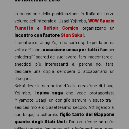
In occasione della pubblicazione in Italia del terzo
volume dell'integrale di Usagi Yojimbo,
WOW Spazio
Fumetto
e
ReNoir Comics
organizzano un
incontro con l'autore
Stan Sakai
.
Il creatore di Usagi Yojimbo sarà ospite per la prima
volta a Milano,
occasione unica
per tutti i fan
per
chiedergli i segreti del suo lavoro, farsi raccontare gli
aneddoti più interessanti e, perché no, farsi
dedicare una copia dell'opera o accaparrarsi un
disegno.
Sakai deve la sua notorietà alla creazione di Usagi
Yojimbo, l'
epica saga
che vede protagonista
Miyamoto Usagi, un coniglio samurai vissuto tra il
sedicesimo e diciasettesimo secolo. Attingendo al
suo bagaglio culturale,
figlio tanto del Giappone
quanto degli Stati Uniti
, l'autore riesce ad unire
brillantemente innumerevoli riferimenti pop presi