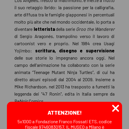
Los Angeles, fresco di matrimonio, e mette a frutto
il suo retaggio ibrido: la passione per la calligrafia,
arte diffusa tra le famiglie giapponesi in percentuali
molto più alte che nel mondo occidentale, lo porta a
diventare
letterista
della serie
Groo the Wanderer
di Sergio Aragonés, trampolino verso il lavoro di
cartoonist vero e proprio. Nel 1984 crea Usagi
Yojimbo:
scrittura, disegno e supervisione
delle sue storie lo impegnano ancora oggi. Nel
campo dell'animazione ha collaborato con la serie
animata “Teenage Mutant Ninja Turtles”, di cui ha
diretto alcuni episodi dal 2004 al 2009. Insieme a
Mike Richardson, nel 2013 ha trasposto a fumetti la
leggenda dei "47 Ronin", edita in Italia sempre da
ReNoir Comics.
ATTENZIONE!
|| DA MODIFICARE
5x1000 a Fondazione Franco Fossati ETS, codice
ore 18.30 - ingresso libero
fiscale 97460830157. IL MUSEO a Milano è