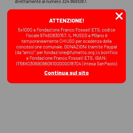
direttamente al numero 324 8691287.
Vi ringraziamo per la collaborazione e vi aspettiamo
ATTENZIONE!
in museo!
5x1000 a Fondazione Franco Fossati ETS, codice
fiscale 97460830157. IL MUSEO a Milano è
temporaneamente CHIUSO per scadenza della
WOW Spazio Fumetto riapre con i consueti
concessione comunale. DONAZIONI tramite Paypal
(da "amici" per fondazione@fumetto.org ) o bonifico
orari: da martedì a venerdì dalle 15:00 alle
a Fondazione Franco Fossati ETS, IBAN:
19:00 (martedì 2 giugno compreso), sabato e
IT58X0306909606100000018704 (Intesa SanPaolo)
domenica dalle 15:00 alle 20:00.
Continua sul sito