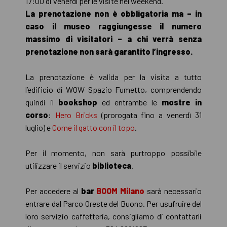
17:00 di venerdì per le visite nel weekend.
La prenotazione non è obbligatoria ma – in
caso il museo raggiungesse il numero
massimo di visitatori – a chi verrà senza
prenotazione non sarà garantito l’ingresso.
La prenotazione è valida per la visita a tutto
l’edificio di WOW Spazio Fumetto, comprendendo
quindi il
bookshop
ed entrambe le
mostre in
corso
:
Hero Bricks
(prorogata fino a venerdì 31
luglio) e
Come il gatto con il topo
.
Per il momento, non sarà purtroppo possibile
utilizzare il servizio
biblioteca
.
Per accedere al
bar
BOOM Milano
sarà necessario
entrare dal Parco Oreste del Buono. Per usufruire del
loro servizio caffetteria, consigliamo di contattarli