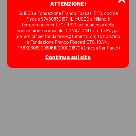
ATTENZIONE!
ore 17 - Ingresso libero
5x1000 a Fondazione Franco Fossati ETS, codice
fiscale 97460830157. IL MUSEO a Milano è
Eventi collegati
temporaneamente CHIUSO per scadenza della
concessione comunale. DONAZIONI tramite Paypal
Zio Paperone e i segreti del deposito
(da "amici" per fondazione@fumetto.org ) o bonifico
a Fondazione Franco Fossati ETS, IBAN:
IT58X0306909606100000018704 (Intesa SanPaolo)
Continua sul sito