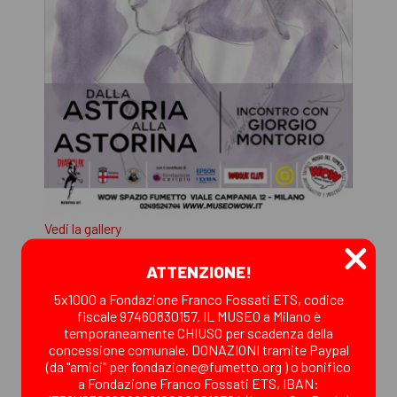
Vedi la gallery
ATTENZIONE!
5x1000 a Fondazione Franco Fossati ETS, codice
fiscale 97460830157. IL MUSEO a Milano è
temporaneamente CHIUSO per scadenza della
concessione comunale. DONAZIONI tramite Paypal
(da "amici" per fondazione@fumetto.org ) o bonifico
a Fondazione Franco Fossati ETS, IBAN: