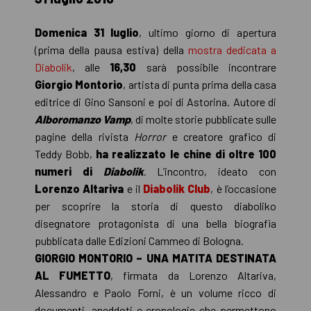
Domenica 31 luglio
, ultimo giorno di apertura
(prima della pausa estiva) della
mostra dedicata a
Diabolik
, alle
16,30
sarà possibile incontrare
Giorgio Montorio
, artista di punta prima della casa
editrice di Gino Sansoni e poi di Astorina. Autore di
Alboromanzo Vamp
, di molte storie pubblicate sulle
pagine della rivista
Horror
e creatore grafico di
Teddy Bobb,
ha realizzato le chine di oltre 100
numeri di
Diabolik
. L’incontro, ideato con
Lorenzo Altariva
e il
Diabolik Club
, è l’occasione
per scoprire la storia di questo diaboliko
disegnatore protagonista di una bella biografia
pubblicata dalle Edizioni Cammeo di Bologna.
GIORGIO MONTORIO – UNA MATITA DESTINATA
AL FUMETTO
, firmata da Lorenzo Altariva,
Alessandro e Paolo Forni, è un volume ricco di
documenti, aneddoti e cronologie che permettono