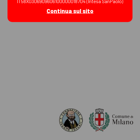
IT58X0306909606100000018704 (Intesa SanPaolo)
Continua sul sito